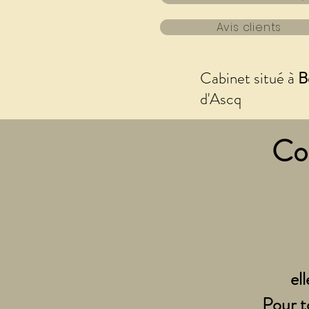
Avis clients
Cabinet situé à
B
d'Ascq
Co
el
Pour t