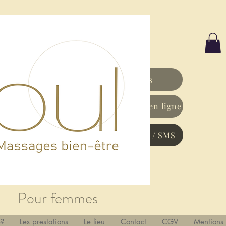
Les prestations
Réserver un massage en ligne
Prendre RDV par tel / SMS
Pour femmes
e?
Les prestations
Le lieu
Contact
CGV
Mentions 