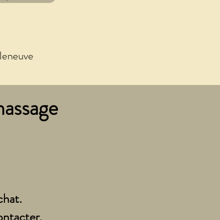
lleneuve
massage
chat.
ontacter.