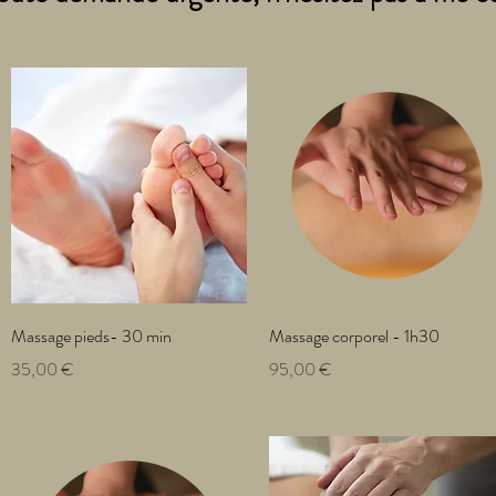
Aperçu rapide
Aperçu rapide
Massage pieds- 30 min
Massage corporel - 1h30
Prix
Prix
35,00 €
95,00 €