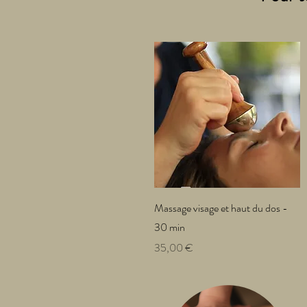
Aperçu rapide
Massage visage et haut du dos -
30 min
Prix
35,00 €