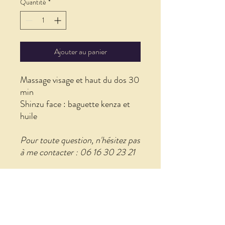
Quantité
*
Ajouter au panier
Massage visage et haut du dos 30
min
Shinzu face : baguette kenza et
huile
Pour toute question, n'hésitez pas
à me contacter : 06 16 30 23 21
POLITIQUE D'ÉCHANGE ET DE
REMBOURSEMENT
Les cartes cadeaux sont valables 1 an.
INFO DE LIVRAISON
Elles ne sont pas remboursables.