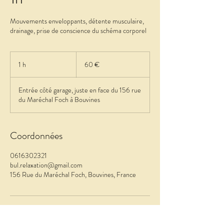
Mouvements enveloppants, détente musculaire,
drainage, prise de conscience du schéma corporel
60
euros
1 h
1
60 €
Entrée côté garage, juste en face du 156 rue
du Maréchal Foch à Bouvines
Coordonnées
0616302321
bul.relaxation@gmail.com
156 Rue du Maréchal Foch, Bouvines, France