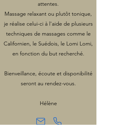
attentes.
Massage relaxant ou plutôt tonique,
je réalise celui-ci à l'aide de plusieurs
techniques de massages comme le
Californien, le Suédois, le Lomi Lomi,
en fonction du but recherché.
Bienveillance, écoute et disponibilité
seront au rendez-vous.
Hélène