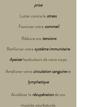
prise
Lutter contre le
stress
Favoriser votre
sommeil
Réduire vos
tensions
Renforcer votre
système immunitaire
Apaiser
lesdouleurs de votre corps
Améliorer votre
circulation sanguine
et
lymphatique
Accélérer la
récupération
de vos
muscles courbaturés