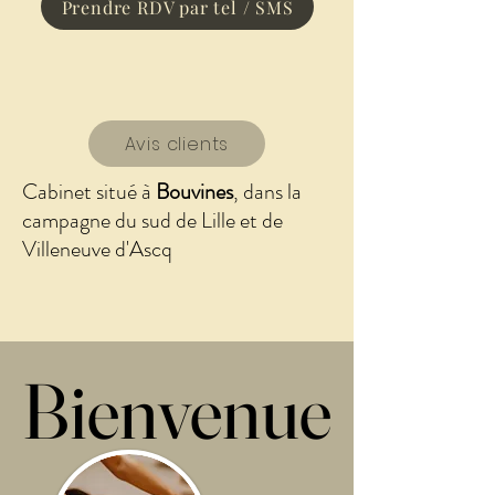
Prendre RDV par tel / SMS
Avis clients
Cabinet situé à
Bouvines
, dans la
campagne du sud de Lille et de
Villeneuve d'Ascq
Bienvenue
Bienvenue